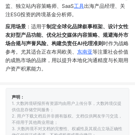
监、独立站内容策略师、SaaS
工具
出海产品经理、关
注ESG投资的跨境基金分析师。
应用场景
：适用于
制定全球化品牌叙事框架、设计女性
友好型产品功能、优化社交媒体内容策略、规避海外市
场合规与声誉风险、构建负责任AI伦理准则
时作为战略
参考。尤其适合正在布局欧美、
东南亚
等注重社会价值
的成熟市场的品牌，用以提升本地化沟通精度与长期用
户资产积累能力。
声明：
1. 大数跨境研报所有资源均由用户上传分享，大数跨境仅提
供信息存储空间服务；
2. 用户下载文档后并非拥有版权。文档仅供网友学习交流，
不得用于其他商业用途；
3. 大数跨境不对文档的完整性、权威性及其观点立场正确性
做任何保证或承诺，不构成投资或商业建议；