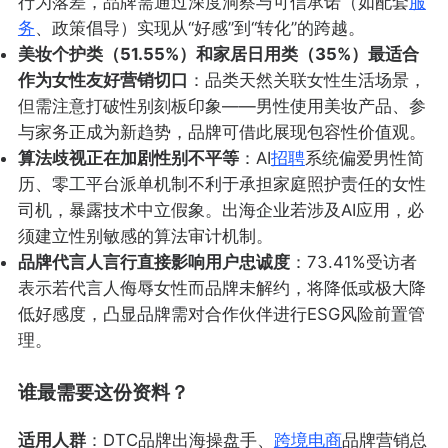
行为落差，品牌需通过深度洞察与可信承诺（如配套
服
务
、政策倡导）实现从“好感”到“转化”的跨越。
美妆个护类（51.55%）和家居日用类（35%）最适合
作为女性友好营销切口
：品类天然关联女性生活场景，
但需注意打破性别刻板印象——男性使用美妆产品、参
与家务正成为新趋势，品牌可借此展现包容性价值观。
算法歧视正在加剧性别不平等
：AI
招聘
系统偏爱男性简
历、零工平台派单机制不利于承担家庭照护责任的女性
司机，暴露技术中立假象。出海企业若涉及AI应用，必
须建立性别敏感的算法审计机制。
品牌代言人言行直接影响用户忠诚度
：73.41%受访者
表示若代言人侮辱女性而品牌未解约，将降低或极大降
低好感度，凸显品牌需对合作伙伴进行ESG风险前置管
理。
谁最需要这份资料？
适用人群
：DTC品牌出海操盘手、
跨境电商
品牌营销总