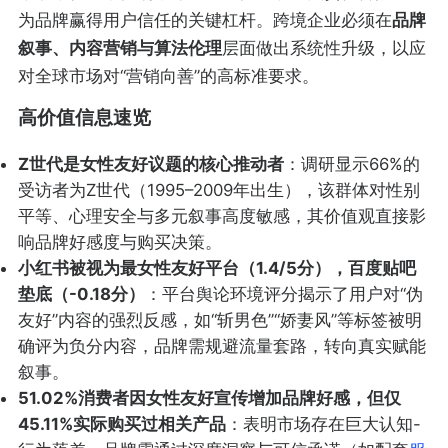
为品牌赢得用户信任的关键杠杆。跨境企业必须在
品牌
叙事、内容营销与算法伦理
层面做出系统性升级，以应
对全球市场对“营销向善”的高标准要求。
高价值信息速览
Z世代是女性友好议题的核心推动者
：调研显示66%的
受访者为Z世代（1995–2009年出生），该群体对性别
平等、心理安全与多元叙事高度敏感，其价值观直接影
响品牌好感度与购买决策。
小红书被视为最女性友好平台（1.4/5分），百度贴吧
垫底（-0.18分）
：平台舆论环境评分揭示了用户对“伪
友好”内容的强烈反感，如“斩男色”“娇妻风”等标签被明
确评为负分内容，品牌需规避流量套路，转向真实赋能
叙事。
51.02%消费者因女性友好宣传增加品牌好感，但仅
45.11%实际购买过相关产品
：表明市场存在巨大认知-