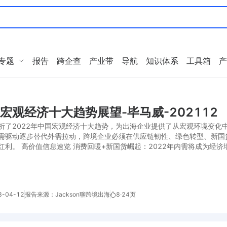
专题
报告
跨企查
产业带
导航
知识体系
工具箱
产
年宏观经济十大趋势展望-毕马威-202112
析了2022年中国宏观经济十大趋势，为出海企业提供了从宏观环境变化
需驱动逐步替代外需拉动，跨境企业必须在供应链韧性、绿色转型、新国
红利。 高价值信息速览 消费回暖+新国货崛起：2022年内需将成为经济
-04-12
报告来源：Jackson聊跨境出海
8
·
24页