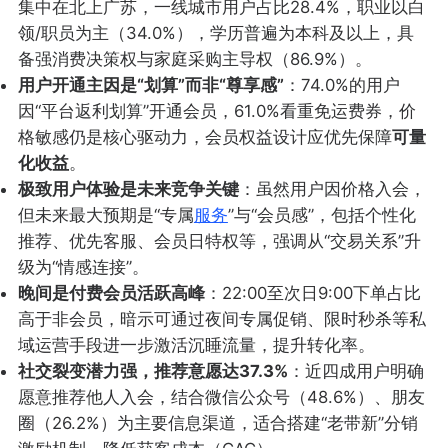
集中在北上广苏，一线城市用户占比28.4%，职业以白
领/职员为主（34.0%），学历普遍为本科及以上，具
备强消费决策权与家庭采购主导权（86.9%）。
用户开通主因是“划算”而非“尊享感”
：74.0%的用户
因“平台返利划算”开通会员，61.0%看重免运费券，价
格敏感仍是核心驱动力，会员权益设计应优先保障
可量
化收益
。
极致用户体验是未来竞争关键
：虽然用户因价格入会，
但未来最大预期是“专属
服务
”与“会员感”，包括个性化
推荐、优先客服、会员日特权等，强调从“交易关系”升
级为“情感连接”。
晚间是付费会员活跃高峰
：22:00至次日9:00下单占比
高于非会员，暗示可通过夜间专属促销、限时秒杀等私
域运营手段进一步激活沉睡流量，提升转化率。
社交裂变潜力强，推荐意愿达37.3%
：近四成用户明确
愿意推荐他人入会，结合微信公众号（48.6%）、朋友
圈（26.2%）为主要信息渠道，适合搭建“老带新”分销