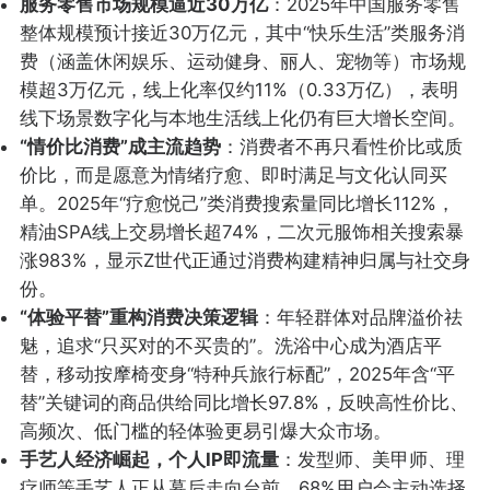
服务零售市场规模逼近30万亿
：2025年中国服务零售
整体规模预计接近30万亿元，其中“快乐生活”类服务消
费（涵盖休闲娱乐、运动健身、丽人、宠物等）市场规
模超3万亿元，线上化率仅约11%（0.33万亿），表明
线下场景数字化与本地生活线上化仍有巨大增长空间。
“情价比消费”成主流趋势
：消费者不再只看性价比或质
价比，而是愿意为情绪疗愈、即时满足与文化认同买
单。2025年“疗愈悦己”类消费搜索量同比增长112%，
精油SPA线上交易增长超74%，二次元服饰相关搜索暴
涨983%，显示Z世代正通过消费构建精神归属与社交身
份。
“体验平替”重构消费决策逻辑
：年轻群体对品牌溢价祛
魅，追求“只买对的不买贵的”。洗浴中心成为酒店平
替，移动按摩椅变身“特种兵旅行标配”，2025年含“平
替”关键词的商品供给同比增长97.8%，反映高性价比、
高频次、低门槛的轻体验更易引爆大众市场。
手艺人经济崛起，个人IP即流量
：发型师、美甲师、理
疗师等手艺人正从幕后走向台前，68%用户会主动选择