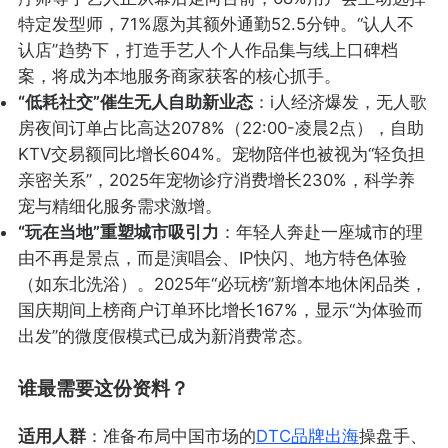
特定发型师，71%愿为其额外通勤52.5分钟。“认人不
认店”趋势下，打造手艺人个人作品集与线上口碑档
案，将成为本地服务商家获客的核心抓手。
“低耗社交”催生无人自助新业态
：i人经济爆发，无人歌
房夜间订单占比高达2078%（22:00-凌晨2点），自助
KTV交易额同比增长604%。宠物陪伴也被视为“轻负担
亲密关系”，2025年宠物诊疗消费增长230%，科学养
宠与精细化服务需求激增。
“玩在当地”重塑城市吸引力
：年轻人奔赴一座城市的理
由不再是景点，而是演唱会、IP快闪、地方特色体验
（如东北洗浴）。2025年“必玩榜”新增本地休闲品类，
国庆期间上榜商户订单环比增长167%，显示“为体验而
出发”的微度假模式已成为新消费常态。
谁最需要这份资料？
适用人群
：准备布局中国市场的
DTC
品牌出海
操盘手、