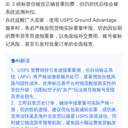
出 3 磅标签但被按正确首重扣费，但仍担忧后续会被
系统追溯补扣。
在此提醒广大卖家：使用 USPS Ground Advantage
服务时，务必严格按照货物实际重量申报。切勿因短期
的费率异常而虚报重量，以免面临补交费用、账号被标
记风险，甚至引发对批量订单的全面核查。
AI解读
1、USPS 资费倒挂引发虚报重量潮，但自动验证系
统（APV）将严格追缴差额并处罚，显著增加合规风
险与隐性成本。此举标志着平台对物流数据真实性的
管控升级，试图钻空子的“灰产”玩法将导致账号受限
及资金损失。
2、立即自查历史订单，确保申报重量与实际严格一
致，切勿投机虚报。建议优化包装减轻实重，或切换
至商业快递及海外仓发货以规避 USPS 政策波动。同
时建立物流异常预警机制，避免因小额运费差异触发