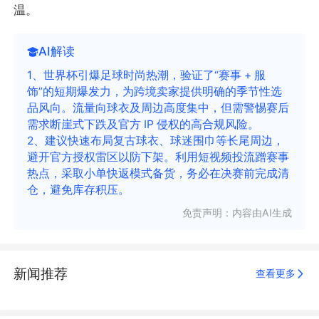
温。
AI解读
1、世界杯引爆足球时尚热潮，验证了“赛事 + 服
饰”的短期爆发力，为跨境卖家提供明确的季节性选
品风向。流量向球衣及周边高度集中，但需警惕赛后
需求断崖式下跌及官方 IP 侵权的高合规风险。
2、建议快速布局复古球衣、球迷围巾等长尾周边，
避开官方授权雷区以防下架。利用短视频投流蹭赛事
热点，采取小单快返模式备货，务必在决赛前完成清
仓，避免库存积压。
免责声明：内容由AI生成
新闻推荐
查看更多