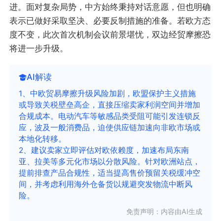
进。面对复杂局势，中方始终秉持对话意愿，但也明确
表示已做好采取坚决、必要反制措施的准备。若欧方态
度不变，此次首次机制会议前景堪忧，双边经贸摩擦恐
将进一步升级。
AI解读
1、中欧贸易摩擦升级风险加剧，欧盟保护主义措施
或导致关税壁垒高企，直接压缩卖家利润空间并增加
合规成本。电动汽车等敏感品类受阻可能引发连锁反
应，波及一般消费品，迫使供应链加速向非欧市场或
本地化转移。
2、建议卖家立即评估对欧依赖度，加速布局东南
亚、拉美等多元化市场以分散风险。针对欧洲站点，
提前排查产品合规性，适当提高售价预留关税缓冲空
间，并考虑利用海外仓备货以规避突发物流中断风
险。
免责声明：内容由AI生成