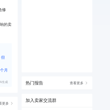
急修
影响的卖
，但
 个月
I生成
热门报告
查看更多
加入卖家交流群
看更多