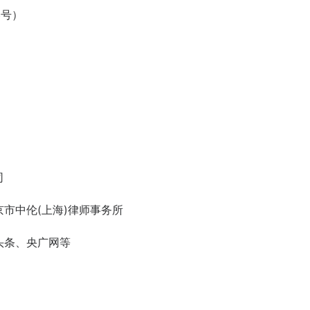
8号）
司
市中伦(上海)律师事务所
头条、央广网等