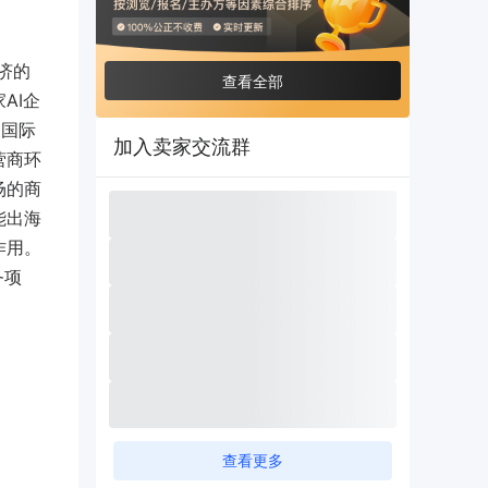
济的
查看全部
AI企
展国际
加入卖家交流群
营商环
场的商
能出海
作用。
务项
查看更多