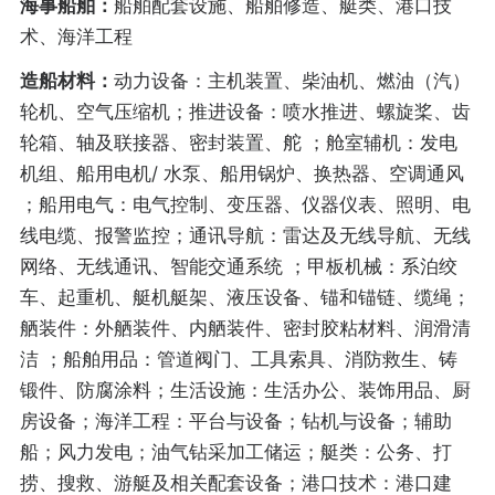
海事船舶：
船舶配套设施、船舶修造、艇类、港口技
术、海洋工程
造船材料：
动力设备：主机装置、柴油机、燃油（汽）
轮机、空气压缩机；推进设备：喷水推进、螺旋桨、齿
轮箱、轴及联接器、密封装置、舵 ；舱室辅机：发电
机组、船用电机/ 水泵、船用锅炉、换热器、空调通风
；船用电气：电气控制、变压器、仪器仪表、照明、电
线电缆、报警监控；通讯导航：雷达及无线导航、无线
网络、无线通讯、智能交通系统 ；甲板机械：系泊绞
车、起重机、艇机艇架、液压设备、锚和锚链、缆绳；
舾装件：外舾装件、内舾装件、密封胶粘材料、润滑清
洁 ；船舶用品：管道阀门、工具索具、消防救生、铸
锻件、防腐涂料；生活设施：生活办公、装饰用品、厨
房设备；海洋工程：平台与设备；钻机与设备；辅助
船；风力发电；油气钻采加工储运；艇类：公务、打
捞、搜救、游艇及相关配套设备；港口技术：港口建