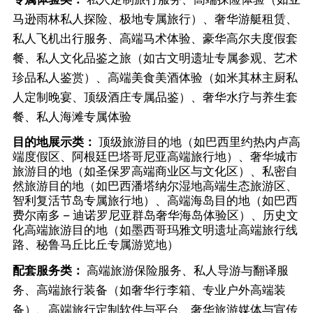
马逊雨林私人探险、极地专属旅行）、奢华游艇租赁、
私人飞机出行服务、高端马术体验、豪华高尔夫度假套
餐、私人文化品鉴之旅（如古文明遗址专属参观、艺术
珍品私人鉴赏）、高端美食美酒体验（如米其林主厨私
人定制晚宴、顶级酒庄专属品鉴）、奢华水疗与养生套
餐、私人海滩专属体验
目的地展示类：
顶级旅游目的地（如巴西里约热内卢高
端度假区、阿根廷巴塔哥尼亚高端旅行地）、奢华城市
旅游目的地（如圣保罗高端商业区与文化区）、私密自
然旅游目的地（如巴西潘塔纳尔湿地高端生态旅游区、
智利复活节岛专属旅行地）、高端海岛目的地（如巴西
费尔南多 – 迪诺罗尼亚群岛奢华海岛体验区）、历史文
化高端旅游目的地（如墨西哥玛雅文明遗址高端旅行线
路、秘鲁马丘比丘专属游览地）
配套服务类：
高端旅游保险服务、私人导游与翻译服
务、高端旅行装备（如奢华行李箱、专业户外高端装
备）、高端旅行定制软件与平台、奢华旅游媒体与宣传