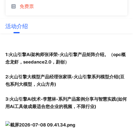
免费票
活动介绍
1:
火山引擎
Ai
架构师张泽荣
-
火山引擎产品矩阵介绍。（
opc
概
念龙虾，
seedance2.0
，剧创）
2:
火山引擎大模型产品经理张家琪
-
火山引擎系列模型介绍
(
豆
包系列大模型，火山方舟
)
3:
火山引擎
Ai
技术
-
李慧林
-
系列产品案例分享与智慧实践
(
如何
用
Ai
工具做成最适合您企业的视频，不限行业
)