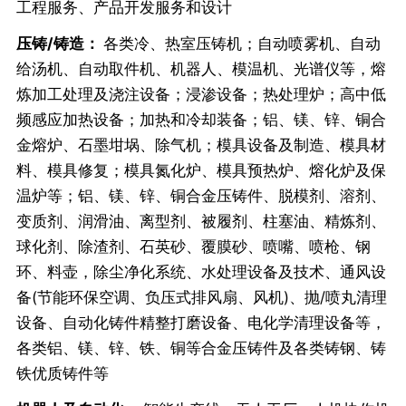
工程服务、产品开发服务和设计
压铸/铸造：
各类冷、热室压铸机；自动喷雾机、自动
给汤机、自动取件机、机器人、模温机、光谱仪等，熔
炼加工处理及浇注设备；浸渗设备；热处理炉；高中低
频感应加热设备；加热和冷却装备；铝、镁、锌、铜合
金熔炉、石墨坩埚、除气机；模具设备及制造、模具材
料、模具修复；模具氮化炉、模具预热炉、熔化炉及保
温炉等；铝、镁、锌、铜合金压铸件、脱模剂、溶剂、
变质剂、润滑油、离型剂、被履剂、柱塞油、精炼剂、
球化剂、除渣剂、石英砂、覆膜砂、喷嘴、喷枪、钢
环、料壶，除尘净化系统、水处理设备及技术、通风设
备(节能环保空调、负压式排风扇、风机)、抛/喷丸清理
设备、自动化铸件精整打磨设备、电化学清理设备等，
各类铝、镁、锌、铁、铜等合金压铸件及各类铸钢、铸
铁优质铸件等