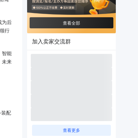
成为后
查看全部
引领行
加入卖家交流群
。智能
，未来
-装配
查看更多