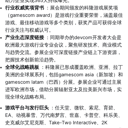
助力企业实现365天持续曝光。
行业权威奖项背书
：展会期间颁发的科隆游戏展奖项
（gamescom award）是游戏行业重要荣誉，涵盖最佳
游戏、最佳移动游戏等多个类别，获奖产品可获得全球
行业关注与权威认可。
产业生态深度链接
：同期举办的devcom开发者大会是
欧洲最大游戏行业专业会议，聚焦研发技术、商业模式
与趋势交流。参展企业可深度链接产业链上下游资源，
把握技术创新前沿趋势。
全球化战略跳板
：科隆展已形成覆盖欧洲、亚洲、拉丁
美洲的全球展系列，包括gamescom asia（新加坡）和
gamescom latam（巴西）分展。参展企业可通过主展
进军欧洲市场，借助分展辐射亚太及拉美新兴市场，实
现全球化战略布局。
游戏平台与发行巨头
：任天堂、微软、索尼、育碧、
EA、动视暴雪、万代南梦宫、世嘉、卡普空、科乐美、
史克威尔艾尼克斯、Take-Two Interactive、2K