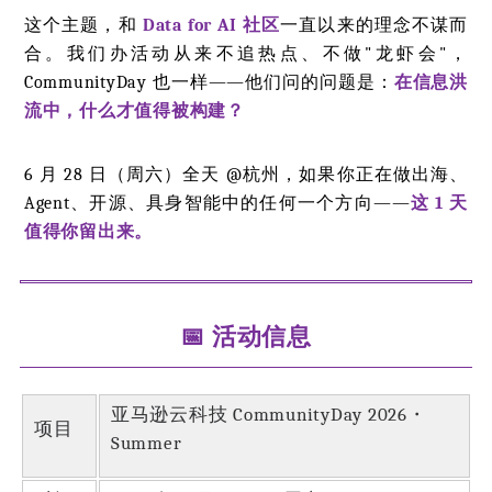
这个主题，和
Data for AI 社区
一直以来的理念不谋而
合。我们办活动从来不追热点、不做"龙虾会"，
CommunityDay 也一样——他们问的问题是：
在信息洪
流中，什么才值得被构建？
6 月 28 日（周六）全天 @杭州，如果你正在做出海、
Agent、开源、具身智能中的任何一个方向——
这 1 天
值得你留出来。
📅 活动信息
亚马逊云科技 CommunityDay 2026・
项目
Summer