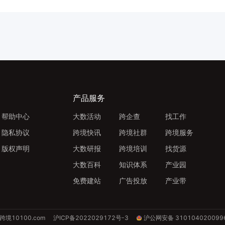
产品服务
帮助中心
大数活动
跨企查
找工作
隐私协议
跨境快讯
跨境社群
跨境服务
版权声明
大数研报
跨境培训
找货源
大数百科
知识体系
产业园
免费建站
广告投放
产业带
跨境10100.com
沪ICP备2022029172号-3
沪公网安备 310104020099