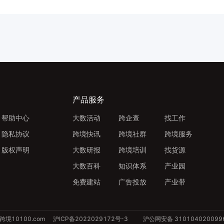
产品服务
帮助中心
大数活动
跨企查
找工作
隐私协议
跨境快讯
跨境社群
跨境服务
版权声明
大数研报
跨境培训
找货源
大数百科
知识体系
产业园
免费建站
广告投放
产业带
跨境10100.com
沪ICP备2022029172号-3
沪公网安备 310104020099