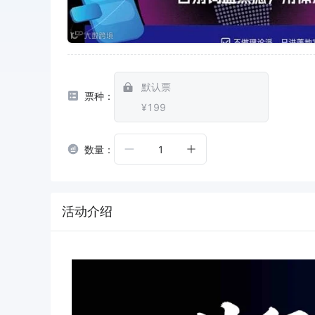
默认票
票种：
¥199
数量：
1
活动介绍