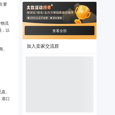
、主要
运物流
题，以
查看全部
加入卖家交流群
商、
托盘、
、港口