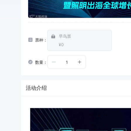
早鸟票
票种：
¥0
数量：
1
活动介绍