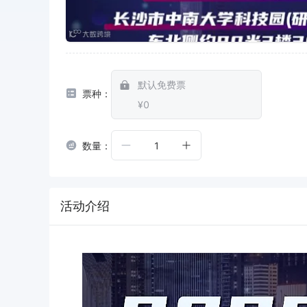
默认免费票
票种：
¥0
数量：
1
活动介绍