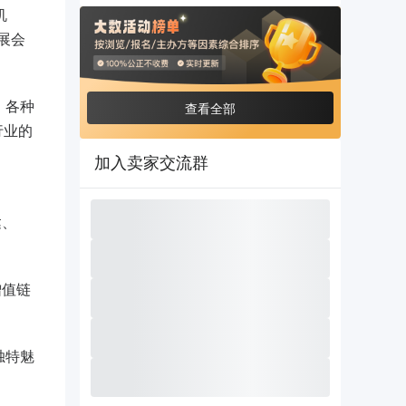
机
展会
。各种
查看全部
行业的
加入卖家交流群
达、
增值链
独特魅