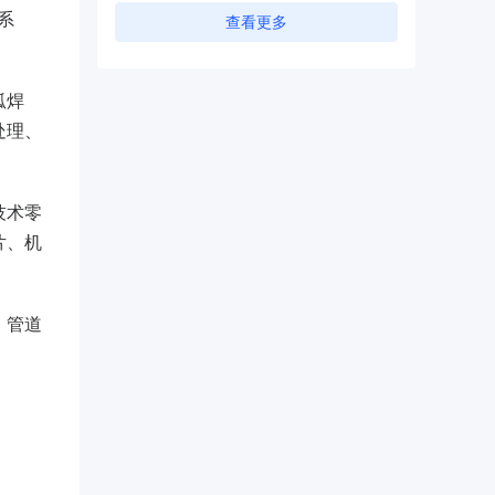
系
查看更多
弧焊
处理、
技术零
片、机
、管道