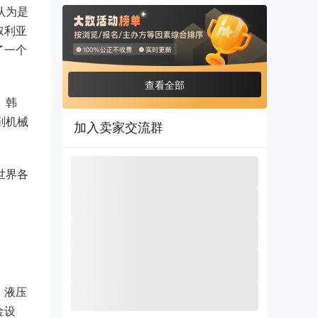
认为是
叙利亚
了一个
查看全部
、韩
削机械
加入卖家交流群
世界各
、液压
金设