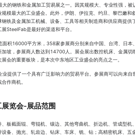
中东最大的钢铁和金属加工贸易展之一。因其规模大、专业性强，被
业规模最大的工业盛会。此外，伊朗、伊拉克、约旦、黎巴嫩和
球钢铁及金属加工机械、设备、工具等相关制造商和供应商提供
SteelFab是最好的渠道和平台。
展览面积16000平方米，358家参展商分别来自中国、台湾、日本
加坡，参展商人数达到14700人。展会展出数控机床、金属切
次展会的重要板块，是本次中东地区工业盛会的亮点之一。
相关企业提供了一个具有广泛影响力的贸易平台。参展商可以向来自
找合作商机。
工展览会-展品范围
件、板截面辊、弯辊机、镶边、其他弯曲机、折边机、管成型机
碎设备、抛光、轧齿边、钻床、车床、铣、钻；高精密机床、五