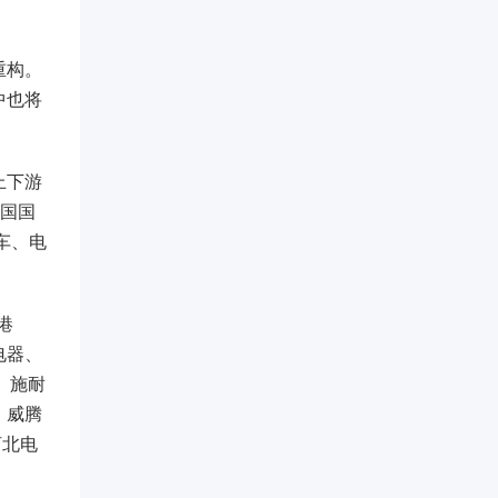
重构。
中也将
上下游
中国国
车、电
港
电器、
、施耐
、威腾
河北电