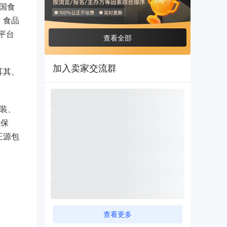
国食
、食品
平台
查看全部
加入卖家交流群
耳其、
包装、
德保
正源包
查看更多