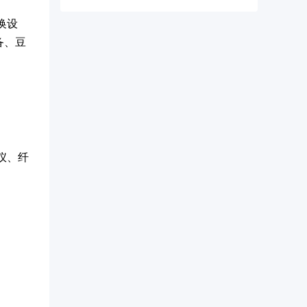
换设
备、豆
仪、纤