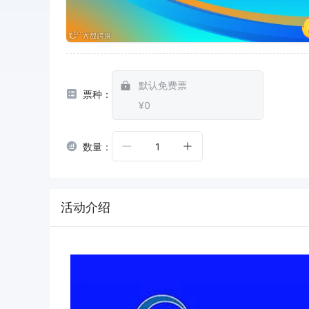
默认免费票
票种：
¥0
数量：
1
活动介绍