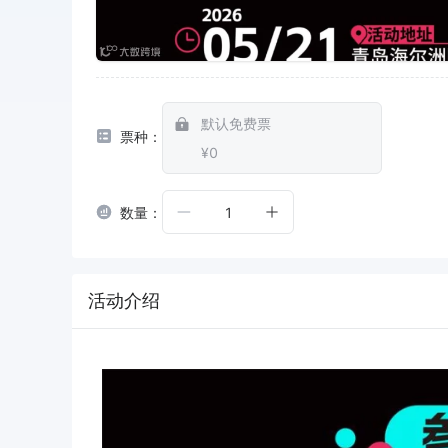
默认免费票
票种：
¥0
数量：
1
活动介绍