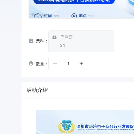
早鸟票
票种：
¥0
数量：
1
活动介绍