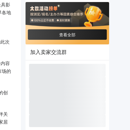
最具影
界各地
查看全部
加此次
加入卖家交流群
会内容
市场的
的创
伴关
家居