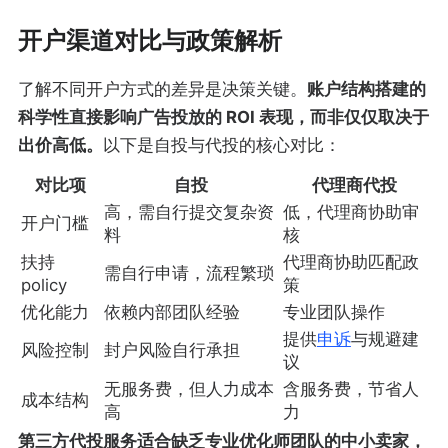
开户渠道对比与政策解析
了解不同开户方式的差异是决策关键。
账户结构搭建的
科学性直接影响广告投放的 ROI 表现，而非仅仅取决于
出价高低。
以下是自投与代投的核心对比：
对比项
自投
代理商代投
高，需自行提交复杂资
低，代理商协助审
开户门槛
料
核
扶持
代理商协助匹配政
需自行申请，流程繁琐
policy
策
优化能力
依赖内部团队经验
专业团队操作
提供
申诉
与规避建
风险控制
封户风险自行承担
议
无服务费，但人力成本
含服务费，节省人
成本结构
高
力
第三方代投服务适合缺乏专业优化师团队的中小卖家，