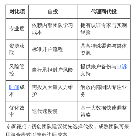
对比项
自投
代理商代投
依赖内部团队学习
拥有认证专家与实测
专业度
成本
经验
资源获
具备特殊渠道与媒体
标准开户流程
取
资源
风险管
提供账户备份与
申诉
自行承担封户风险
控
支持
时间
成
需投入大量人力维
解放内部团队专注业
本
护
务
优化效
基于大数据快速调整
迭代速度慢
率
策略
专家观点：
初创团队建议优先选择代投，成熟团队可采
用混合模式以降低边际成本。