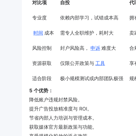
对比项
自投
代
专业度
依赖内部学习，试错成本高
拥
时间
成本
需专人全职维护，耗时大
卖
风险控制
封户风险高，
申诉
难度大
合
资源获取
仅限公开政策与
工具
享
适合阶段
极小规模测试或内部团队极强
规
5 个优势：
降低账户违规封禁风险。
提升广告投放精准度与 ROI。
节省内部人力培训与管理成本。
获取媒体官方最新政策与功能。