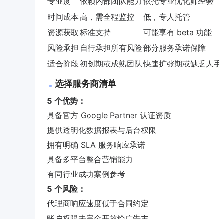
专业度
依赖内部团队能力
依托专业优化师经验
时间成本
高，需全程监控
低，专人托管
资源获取
标准支持
可能享有 beta 功能
风险承担
自行承担所有风险
部分服务承诺保障
适合阶段
初创期或成熟团队
快速扩张期或缺乏人
选择服务商清单
5 个优势：
具备官方 Google Partner 认证资质
提供透明化数据报表与后台权限
拥有明确 SLA 服务响应承诺
具备多平台整合营销能力
有同行业成功案例参考
5 个风险：
代理商响应速度低于合同约定
账户权限未完全开放给广告主