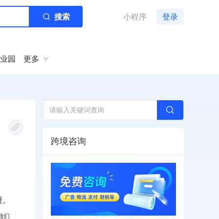
搜索
小程序
登录
业园
更多
跨境咨询
。
避。