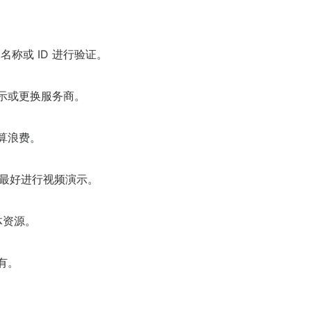
公司名称或 ID 进行验证。
示或更换服务商。
算浪费。
最好进行视频演示。
媒体资源。
有。
。