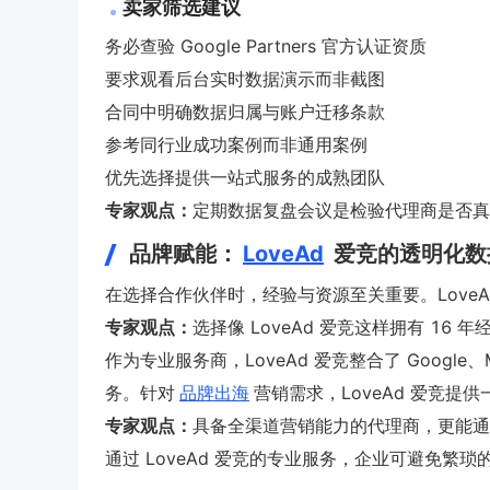
卖家筛选建议
务必查验 Google Partners 官方认证资质
要求观看后台实时数据演示而非截图
合同中明确数据归属与账户迁移条款
参考同行业成功案例而非通用案例
优先选择提供一站式服务的成熟团队
专家观点：
定期数据复盘会议是检验代理商是否真
品牌赋能：
LoveAd
爱竞的透明化数
在选择合作伙伴时，经验与资源至关重要。LoveA
专家观点：
选择像 LoveAd 爱竞这样拥有 1
作为专业服务商，LoveAd 爱竞整合了 Googl
务。针对
品牌出海
营销需求，LoveAd 爱竞
专家观点：
具备全渠道营销能力的代理商，更能通
通过 LoveAd 爱竞的专业服务，企业可避免