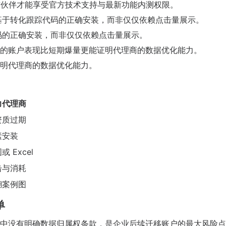
证合作伙伴才能享受官方技术支持与最新功能内测权限。
须基于转化跟踪代码的正确安装，而非仅仅依赖点击量展示。
代码的正确安装，而非仅仅依赖点击量展示。
的账户表现比短期爆量更能证明代理商的数据优化能力。
明代理商的数据优化能力。
力代理商
资质过期
素安装
 Excel
击与消耗
糊案例图
单
中没有明确数据归属权条款，是企业后续迁移账户的最大风险点