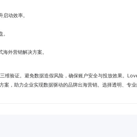
升启动效率。
盘。
站式海外营销解决方案。
维验证。避免数据造假风险，确保账户安全与投放效果。Love
解决方案，助力企业实现数据驱动的品牌出海营销。选择透明、专业