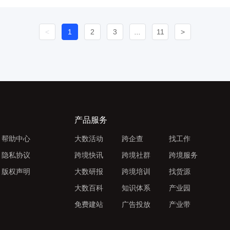
<
1
2
3
...
11
>
产品服务
帮助中心
大数活动
跨企查
找工作
隐私协议
跨境快讯
跨境社群
跨境服务
版权声明
大数研报
跨境培训
找货源
大数百科
知识体系
产业园
免费建站
广告投放
产业带