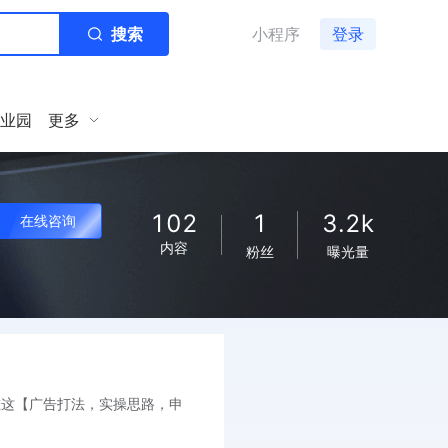
搜索
小程序
登录
业园
更多
102
1
3.2k
在线咨询
内容
粉丝
曝光量
料在这【广告打法，实操思路，申