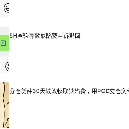
5H查验导致缺陷费申诉退回
分仓货件30天绩效收取缺陷费，用POD交仓