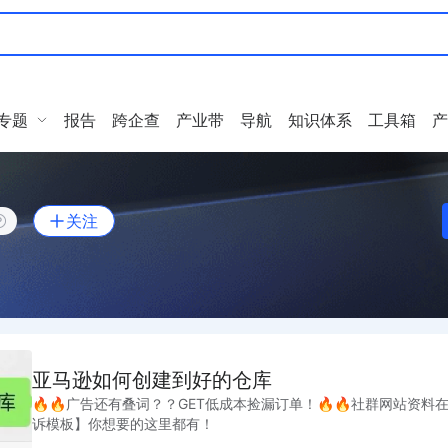
专题
报告
跨企查
产业带
导航
知识体系
工具箱
产
关注
亚马逊如何创建到好的仓库
🔥🔥广告还有叠词？？GET低成本捡漏订单！🔥🔥社群网站资
诉模板】你想要的这里都有！