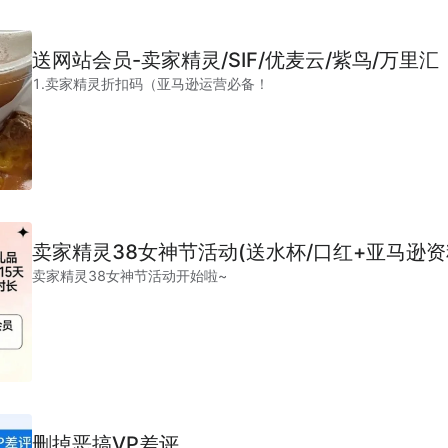
送网站会员-卖家精灵/SIF/优麦云/紫鸟/万里汇
1.卖家精灵折扣码（亚马逊运营必备！
卖家精灵38女神节活动(送水杯/口红+亚马逊
卖家精灵38女神节活动开始啦~
删掉恶搞VP差评