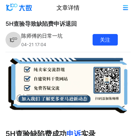
文章详情
5H查验导致缺陷费申诉退回
陈师傅的日常一坑
关注
04-21 17:04
5H查验缺陷费成功
申诉
实录