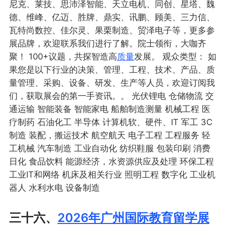
尼克、莱技、思沛泽智能、天立电机、同创、星塔、魏
德、维峰、亿迈、胜牌、鼎实、讯鹏、顾美、三力信、
瓦特尚数控、佳尔灵、果栗制造、贸泽电子等，更多参
展品牌，欢迎联系我们进行了解。院士领衔，大咖齐
聚！ 100+议题，共探智造高
质量
发展。 观众类型： 如
果您是以下行业的决策、管理、工程、技术、产品、质
量管理、采购、设备、研发、生产等人员，欢迎订阅我
们，获取展会的第一手资讯。。 光伏锂电 仓储物流 交
通运输 智能装备 智能家电 船舶制造测量 机械工程 医
疗制药 石油化工 半导体 计算机软、硬件、IT 军工 3C
制造 装配，搬运技术 航空航天 电子工程 工程服务 轻
工机械 汽车制造 工业自动化 纺织鞋服 包装印刷 消费
日化 食品饮料 能源经济，水资源供应及处理 环保工程
工业IT和网络 机床及相关行业 照明工程 数字化 工业机
器人 水利水电 设备制造
三十六、
2026年广州国际教育留学展