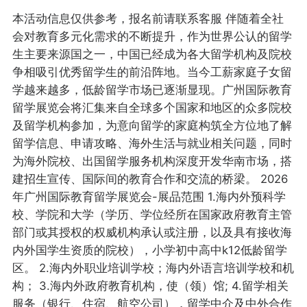
本活动信息仅供参考，报名前请联系客服 伴随着全社
会对教育多元化需求的不断提升，作为世界公认的留学
生主要来源国之一，中国已经成为各大留学机构及院校
争相吸引优秀留学生的前沿阵地。当今工薪家庭子女留
学越来越多，低龄留学市场已逐渐显现。广州国际教育
留学展览会将汇集来自全球多个国家和地区的众多院校
及留学机构参加，为意向留学的家庭构筑全方位地了解
留学信息、申请攻略、海外生活与就业相关问题，同时
为海外院校、出国留学服务机构深度开发华南市场，搭
建招生宣传、国际间的教育合作和交流的桥梁。 2026
年广州国际教育留学展览会-展品范围 1.海内外预科学
校、学院和大学（学历、学位经所在国家政府教育主管
部门或其授权的权威机构承认或注册，以及具有接收海
内外国学生资质的院校），小学初中高中k12低龄留学
区。 2.海内外职业培训学校；海内外语言培训学校和机
构； 3.海内外政府教育机构，使（领）馆; 4.留学相关
服务（银行、住宿、航空公司），留学中介及中外合作