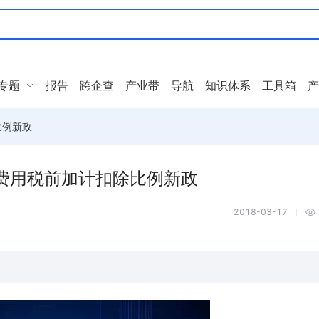
专题
报告
跨企查
产业带
导航
知识体系
工具箱
产
比例新政
费用税前加计扣除比例新政
2018-03-17