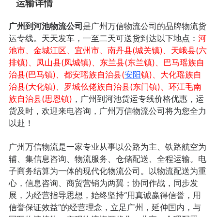
运输详情
广州到河池物流公司
是广州万信物流公司的品牌物流货
运专线。天天发车，一至二天可送货到达以下地点：
河
池市、金城江区、宜州市、南丹县(城关镇)、天峨县(六
排镇)、凤山县(凤城镇)、东兰县(东兰镇)、巴马瑶族自
治县(巴马镇)、都安瑶族自治县(
安阳
镇)、大化瑶族自
治县(大化镇)、罗城仫佬族自治县(东门镇)、环江毛南
族自治县(思恩镇)
，广州到河池货运专线价格优惠，运
货及时，欢迎来电咨询，广州万信物流公司将为您全力
以赴！
广州万信物流是一家专业从事以公路为主、铁路航空为
辅、集信息咨询、物流服务、仓储配送、全程运输。电
子商务结算为一体的现代化物流公司。以物流配送为重
心，信息咨询、商贸营销为两翼；协同作战，同步发
展，为经营指导思想，始终坚持“用真诚赢得信誉，用
信誉保证效益”的经营理念，立足广州，延伸国内，与