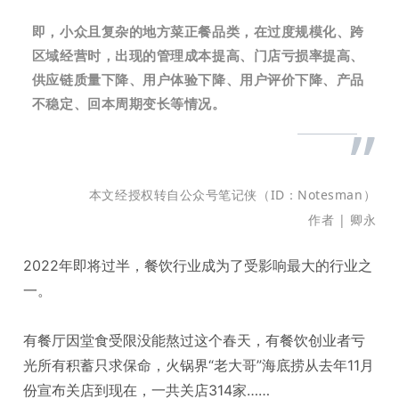
即，小众且复杂的地方菜正餐品类，在过度规模化、跨
区域经营时，出现的管理成本提高、门店亏损率提高、
供应链质量下降、用户体验下降、用户评价下降、产品
不稳定、回本周期变长等情况。
”
本文经授权转自公众
号笔记侠
（ID：Notesman）
作者 | 卿永
2022年即将过半，餐饮行业成为了受影响最大的行业之
一。
有餐厅因堂食受限没能熬过这个春天，
有
餐饮创业者亏
光所有积蓄
只求保命，
火锅界“老大哥”
海底捞从去年11月
份宣布关店到现在，一共关店314家……