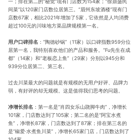
一；排在第二的“秘觉”现有门店数为154家；“徐鼎盛民
间菜”以120家门店数位居第三。“眉州东坡酒楼”现有门
店数67家，相比2021年增加了5家，它依然是人均消费
超过100元的川味地方菜品牌规模第一名。
用户口碑排名
：“陶德砂锅”（11家）以口碑指数959分位
居第一名，我特别喜欢他们的产品和服务。“Fu先生在成
都”（14家）和“老板恋上鱼”（29家）分别以945分和
939分位居第二、第三名。
过去川菜最大的问题就是有规模的无用户好评、品牌力
弱，有好评的却无规模。这是值得我们思考的问题。
净增长排名
：第一名是“肖四女乐山跷脚牛肉”，净增长
101家，门店数达到了105家；第二名的是“阿宝水煮
鱼”，净增长87家，门店数达到了87家；排在第三名的
是“椒爱·水煮鱼川菜”，净增长65家门店，门店数达到了
104家。