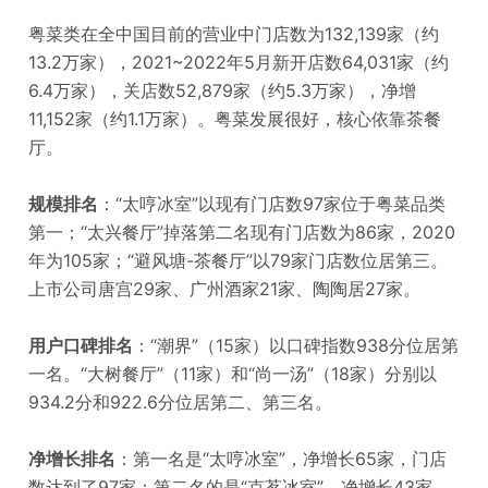
粤菜类在全中国目前的营业中门店数为132,139家（约
13.2万家），2021~2022年5月新开店数64,031家（约
6.4万家），关店数52,879家（约5.3万家），净增
11,152家（约1.1万家）。粤菜发展很好，核心依靠茶餐
厅。
规模排名
：“太哼冰室”以现有门店数97家位于粤菜品类
第一；“太兴餐厅”掉落第二名现有门店数为86家，2020
年为105家；“避风塘-茶餐厅”以79家门店数位居第三。
上市公司唐宫29家、广州酒家21家、陶陶居27家。
用户口碑排名
：“潮界”（15家）以口碑指数938分位居第
一名。“大树餐厅”（11家）和“尚一汤”（18家）分别以
934.2分和922.6分位居第二、第三名。
净增长排名
：第一名是“太哼冰室”，净增长65家，门店
数达到了97家；第二名的是“克茗冰室”，净增长43家，