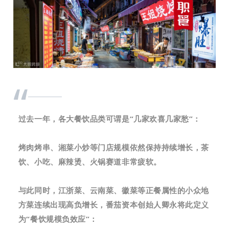
“
过去一年，各大餐饮品类可谓是“几家欢喜几家愁”：
烤肉烤串、湘菜小炒等门店规模依然保持持续增长，茶
饮、小吃、麻辣烫、火锅赛道非常疲软。
与此同时，江浙菜、云南菜、徽菜等正餐属性的小众地
方菜连续出现高负增长，番茄资本创始人卿永将此
定义
为“餐饮规模负效应”：