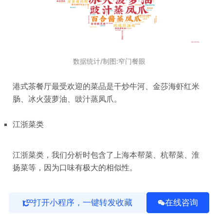
数据统计/制图:窄门餐眼
港式茶餐厅最受欢迎的菜品是干炒牛河、金莎海虾红米
肠、冰火菠萝油、豉汁蒸凤爪。
江浙菜类
江浙菜类，我们分析时包含了上海本帮菜、杭帮菜、淮
扬菜等，因为口味有极大的相似性。
江浙菜类在全中国目前的营业中门店数为134,868家（约
打开小程序，一键转发收藏
在线咨询
13.5万家），2021~2022年5月新开店数35,114家（约