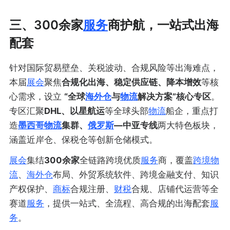
三、300余家
服务
商护航，一站式出海
配套
针对国际贸易壁垒、关税波动、合规风险等出海难点，
本届
展会
聚焦
合规化出海、稳定供应链、降本增效
等核
心需求，设立
“全球
海外仓
与
物流
解决方案”核心专区
。
专区汇聚
DHL、以星航运
等全球头部
物流
船企，重点打
造
墨西哥
物流
集群、
俄罗斯
—中亚专线
两大特色板块，
涵盖近岸仓、保税仓等创新仓储模式。
展会
集结
300余家
全链路跨境优质
服务
商，覆盖
跨境物
流
、
海外仓
布局、外贸系统软件、跨境金融支付、知识
产权保护、
商标
合规注册、
财税
合规、店铺代运营等全
赛道
服务
，提供一站式、全流程、高合规的出海配套
服
务
。