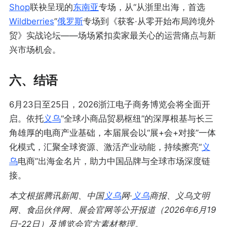
Shop
联袂呈现的
东南亚
专场，从“从浙里出海，首选
Wildberries
”
俄罗斯
专场到《获客·从零开始布局跨境外
贸》实战论坛——场场紧扣卖家最关心的运营痛点与新
兴市场机会。
六、结语
6月23日至25日，2026浙江电子商务博览会将全面开
启。
依托
义乌
“全球小商品贸易枢纽”的深厚根基与长三
角雄厚的电商产业基础
，本届展会以“展+会+对接”一体
化模式
，汇聚全球资源、激活产业动能，持续擦亮“
义
乌
电商”出海金名片
，助力中国品牌与全球市场深度链
接。
本文根据腾讯新闻、中国
义乌
网·
义乌
商报、义乌文明
网、食品伙伴网、展会官网等公开报道（2026年6月19
日-22日）及博览会官方素材整理。