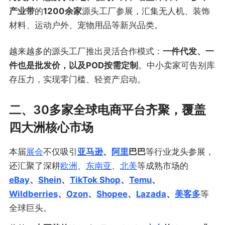
产业带
的
1200余家
源头工厂参展，汇集无人机、装饰
材料、运动户外、宠物用品等新兴品类。
越来越多的源头工厂推出灵活合作模式：
一件代发、一
件也是批发价，以及POD按需定制
。中小卖家可告别库
存压力，实现零门槛、轻资产启动。
二、30多家全球电商平台齐聚，覆盖
四大洲核心市场
本届
展会
不仅吸引
亚马逊
、
阿里
巴巴
等行业龙头参展，
还汇聚了深耕
欧洲
、
东南亚
、
北美
等成熟市场的
eBay
、
Shein
、
TikTok Shop
、
Temu
、
Wildberries
、
Ozon
、
Shopee
、
Lazada
、
美客多
等
全球巨头。