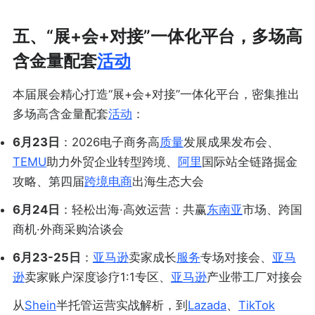
五、“展+会+对接”一体化平台，多场高
含金量配套
活动
本届展会精心打造“展+会+对接”一体化平台，密集推出
多场高含金量配套
活动
：
6月23日
：2026电子商务高
质量
发展成果发布会、
TEMU
助力外贸企业转型跨境、
阿里
国际站全链路掘金
攻略、第四届
跨境电商
出海生态大会
6月24日
：轻松出海·高效运营：共赢
东南亚
市场、跨国
商机·外商采购洽谈会
6月23-25日
：
亚马逊
卖家成长
服务
专场对接会、
亚马
逊
卖家账户深度诊疗1:1专区、
亚马逊
产业带工厂对接会
从
Shein
半托管运营实战解析，到
Lazada
、
TikTok