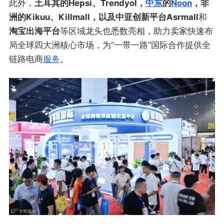
此外，
土耳其的Hepsi、Trendyol，
中东
的
Noon
，非
洲的Kikuu、Killmall，以及中亚创新平台Asrmall
和
淘宝出海平台
等区域龙头也悉数亮相，助力卖家快速布
局全球四大洲核心市场，为“一带一路”国际合作提供全
链路电商
服务
。