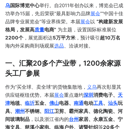
乌
国际博览中心
举行。
自2011年创办以来，博览会已成
功举办15届，先后荣获“最具影响力品牌
展会
”“中国十佳
品牌专业展览会”等业界殊荣。
本届
展会
以
“构建新发展
格局，发展高
质量
电商”
为主题
，设置国际标准展位
2200个
，展览面积达
5万平方米
，预计吸引
超10万名
海内外采购商到场观展
选品
、洽谈对接。
一、汇聚20多个产业带，1200余家源
头工厂参展
作为“买全球、卖全球”的货物集散地，
义乌
再次彰显其
供应链枢纽优势。
本届
展会
重点邀约
深圳
消费电子、
天
津
地毯、
临沂
五金、
佛山
电器、
南通
电动
工具
、
汕头
玩
具、
潮州
不锈钢、
阳江
卫剪、霸州家具、德化陶瓷、河
间玻璃制品
，以及浙江省内的
台州
家居、永康五金、宁
海文具、慈溪小家电、临海户外、诸暨针织
等
20多个