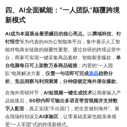
四、AI全面赋能：“一人团队”颠覆跨境
新模式
AI成为本届展会最受瞩目的核心亮点。
以
腾域科技、钉
钉悟空
等为代表的AI办公智能体平台，集中展示人工智
能对电商全链路的颠覆性重塑。通过自研的跨境运营中
台，商家可实现一键采集商品素材、智能裂变爆款，
单
台电脑每日可上架数万条商品链接
；内置的“一人团
队”电商解决方案，
仅需一句话即可完成
选品
趋势分
析、竞品洞察与利润测算，分钟级锁定海外潜在爆款
。
在海外营销环节，
AI短视频一键生成技术
让商家输入产
品链接后，
60秒内即可输出多语言带货视频并支持数
字人配音
，真正实现“不出国门，把生意做到海外”。
展
会现场特别设立
AI体验区
，让零基础卖家也能亲身感
受“一人军团”式的跨境新模式。