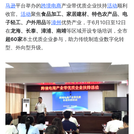
马逊
平台
举办的
跨境电商
产业带优质企业扶持
活动
顺利
收官。
活动
聚焦
食品加工、家居建材、特色农产品、电
子轻工、户外用品
等
漳州
优势产业，于6月10日至12日
在
龙海、长泰、漳浦、南靖
等区域开设专场培训，全市
超60家
本土优质企业参与，助力传统制造业数字化转
型、外向型升级。