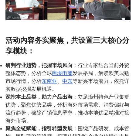
活动内容务实聚焦，共设置
三大核心分
享模块
：
研判行业趋势，把握市场风向
：行业专家结合当前外贸
整体态势，分析全球
跨境电商
发展格局，解读欧美成熟
市场行情，分析
东南亚
、
中东
等新兴市场潜力，依托详
实数据挖掘发展机遇。
深挖本土品类，助力产品出海
：立足漳州特色产业集群
优势，聚焦优势品类，分析海外市场需求、消费偏好与
流行趋势，破除产销信息壁垒，推动本地优品精准对接
海外市场。
聚焦全链赋能，指引转型发展
：围绕产品研发、成本管