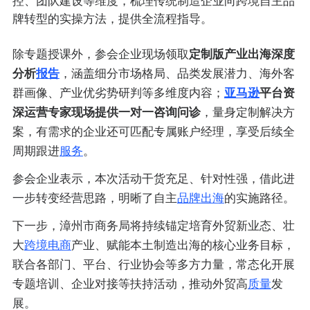
控、团队建设等维度，梳理传统制造企业向跨境自主品
牌转型的实操方法，提供全流程指导。
除专题授课外，参会企业现场领取
定制版产业出海深度
分析
报告
，涵盖细分市场格局、品类发展潜力、海外客
群画像、产业优劣势研判等多维度内容；
亚马逊
平台资
深运营专家现场提供一对一咨询问诊
，量身定制解决方
案，有需求的企业还可匹配专属账户经理，享受后续全
周期跟进
服务
。
参会企业表示，本次活动干货充足、针对性强，借此进
一步转变经营思路，明晰了
自主
品牌出海
的实施路径。
下一步，漳州市商务局将持续锚定培育外贸新业态、壮
大
跨境电商
产业、赋能本土制造出海的核心业务目标，
联合各部门、平台、行业协会等多方力量，常态化开展
专题培训、企业对接等扶持活动，推动外贸高
质量
发
展。