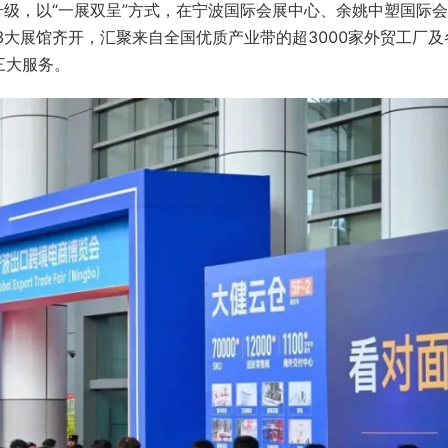
升级，以“一展双呈”方式，在
宁波国际会展中心、余姚中塑国际会
3大展馆
齐开，汇聚来自全国优质产业带的超
3000家
外贸工厂及
三大服务。