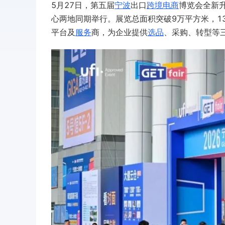
5月27日，
第五届
宁波
出口
跨境电商
博览会
全新
心
两地同期举行。展览总面积突破
9万平方米
，
1
平台及
服务
商，为企业提供
选品
、采购、转型等