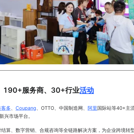
、190+服务商、30+行业
活动
美客多
、
Coupang
、OTTO、中国制造网、
阿里
国际站
等
40+
主
o等新兴市场平台。
付结算、数字营销、合规咨询等全链路解决方案，为企业跨境转