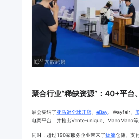
聚合行业“稀缺资源”：40+平台
展会集结了
亚马逊全球开店
、
eBay
、Wayfair、
电商平台，并推出Vente-unique、ManoMan
同时，超过
190家
服务企业带来了
物流
仓储、支