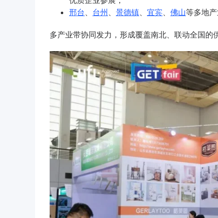
优质企业参展；
邢台
、
台州
、
景德镇
、
宜宾
、
佛山
等多地产
多产业带协同发力，形成覆盖南北、联动全国的