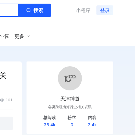
搜索
小程序
登录
业园
更多
关
天津绅道
161
各类跨境出海行业相关资讯
总阅读
粉丝
内容
36.4k
0
2.4k