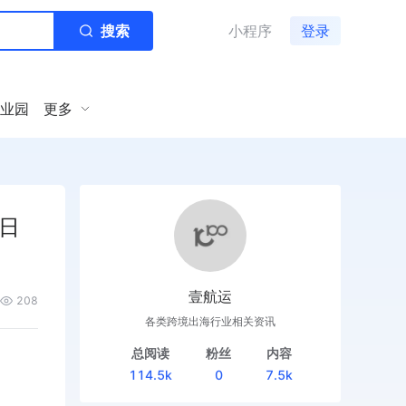
搜索
小程序
登录
业园
更多
日
壹航运
208
各类跨境出海行业相关资讯
总阅读
粉丝
内容
114.5k
0
7.5k