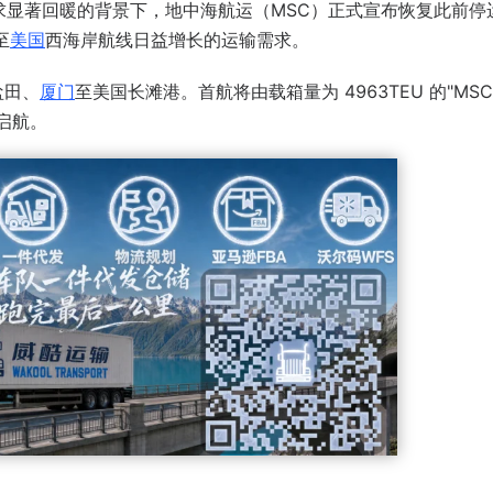
求显著回暖的背景下，地中海航运（MSC）正式宣布恢复此前停
至
美国
西海岸航线日益增长的运输需求。
盐田、
厦门
至美国长滩港。首航将由载箱量为 4963TEU 的"MSC 
港启航。