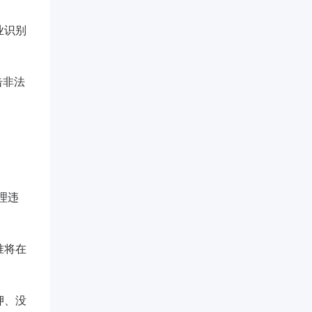
业识别
击非法
理违
准将在
押、没