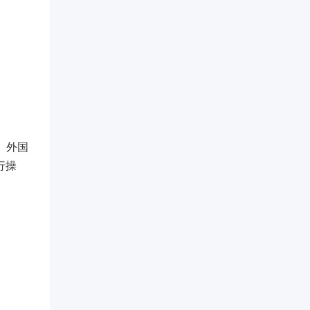
。外国
行操