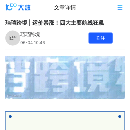
文章详情
珰珰跨境 | 运价暴涨！四大主要航线狂飙
珰珰跨境
关注
06-04 10:46