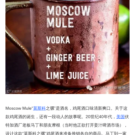
Moscow Mule“
莫斯科
之骡”是酒名，鸡尾酒口味清新爽口。关于这
款鸡尾酒的诞生，还有一段动人的故事呢。20世纪40年代，
美国
伏
特加酒厂老板马丁和朋友摩根（当时他正欲打开姜汁啤酒市场），
设计这款“莫斯科之骡”鸡尾酒来准备推销各自的商品。马丁到一家