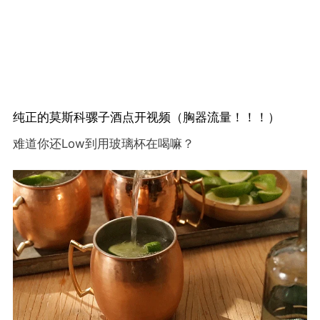
纯正的
莫斯科骡子酒点开视频（胸器流量！！！）
难道你还Low到用玻璃杯在喝嘛？