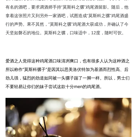
有名的酒吧，要求调酒师手持“莫斯科之骡”鸡尾酒留影。随后，他
拿着这张照片又到另外一家酒吧，试图造成“莫斯科之骡”鸡尾酒盛
行的声势。果不其然，“莫斯科之骡”鸡尾酒大获成功，并确认了今
天坚如磐石的地位。莫斯科之骡，口味适中，12度，随时可饮。
爱酒之人觉得这种鸡尾酒口味清冽爽口，也有很多人认为这种酒之
所以称作“莫斯科骡子”是因其以思美洛伏特加为基酒而烈性高、后
劲儿强，猛烈的劲道如同被一头骡子踹了一脚一样。所以，男士们
不要轻易让你们的妹子尝试这款十分men的鸡尾酒。