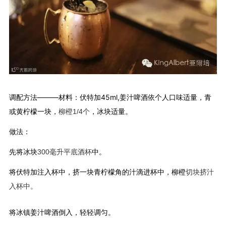
调配方法———材料：伏特加45ml,姜汁啤酒依个人口味适量，青
或黄柠檬一块，
，冰块适量。
柳橙1/4个
做法：
先将冰块
中。
300毫升平底酒杯
将伏特加注入杯中，挤一块青柠檬角的汁滴进杯中，柳橙
切块挤汁
入杯中。
将冰镇姜汁啤酒倒入，轻轻调匀。